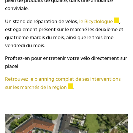
plein de produits de qualité, dans une ambiance
conviviale.
Ce lien e
Un stand de réparation de vélos,
le Bicyclologue
,
est également présent sur le marché les deuxième et
quatrième mardis du mois, ainsi que le troisième
vendredi du mois.
Profitez-en pour entretenir votre vélo directement sur
place!
Retrouvez le planning complet de ses interventions
Ce lien externe va ouvrir une 
sur les marchés de la région
.